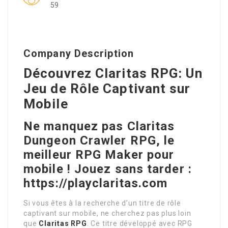
59
Company Description
Découvrez Claritas RPG: Un
Jeu de Rôle Captivant sur
Mobile
Ne manquez pas Claritas
Dungeon Crawler RPG, le
meilleur RPG Maker pour
mobile ! Jouez sans tarder :
https://playclaritas.com
Si vous êtes à la recherche d’un titre de rôle
captivant sur mobile, ne cherchez pas plus loin
que
Claritas RPG
. Ce titre développé avec RPG