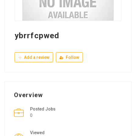
ybrrfcpwed
Add a review
Follow
Overview
Posted Jobs
0
Viewed