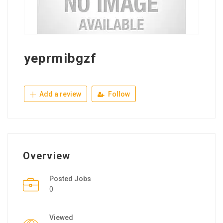
yeprmibgzf
Add a review
Follow
Overview
Posted Jobs
0
Viewed