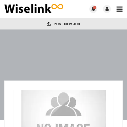
0
POST NEW JOB