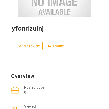
yfcndzuinj
Add a review
Follow
Overview
Posted Jobs
0
Viewed