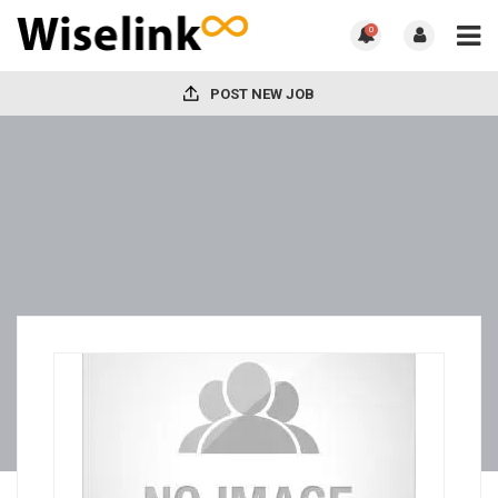
0
POST NEW JOB