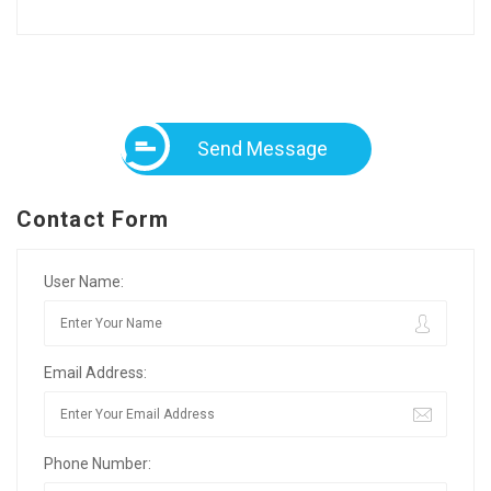
Send Message
Contact Form
User Name:
Email Address:
Phone Number: