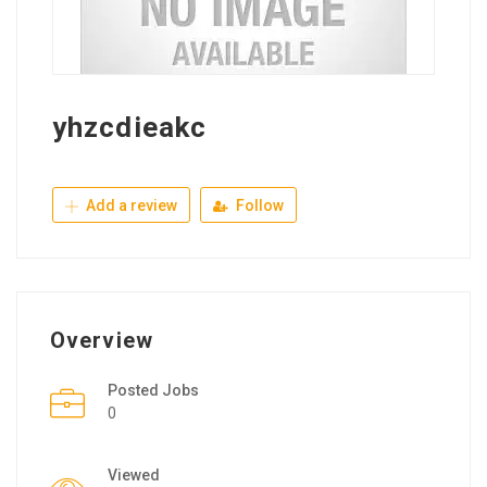
yhzcdieakc
Add a review
Follow
Overview
Posted Jobs
0
Viewed