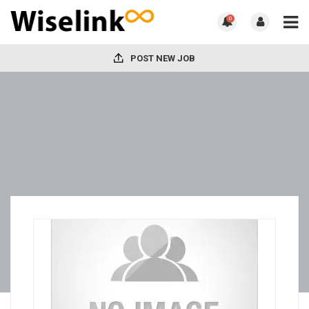
0
POST NEW JOB