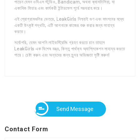
পারেন যেমন ওবিএস স্টুডিও, Bandicam, অথবা ক্যামটাসিয়া, যা
একাধিক ফিচার এবং কার্যকরী ইন্টারফেস পূর্বে সরবরাহ করে।
এই প্রোগ্রামগুলির ভেতরে, LeakGirls নিশ্চয়ই গুণ এবং ফাংশনের মধ্যে
একটি উৎকৃষ্ট পদ্ধতি, এটি আপনাকে কাজের শুরু করার জন্য সাহায্য
করতে।
সর্বোপরি, যেমন আপনি লাইভস্ট্রিমিং গ্রহণ করতে চান তাহলে
LeakGirls এক বিশেষ যন্ত্র, কিন্তু পার্থক্য অ্যাপ্লিকেশন সাহায্য করতে
পারে। চেষ্টা করুন এবং অন্যদের জন্য সুন্দর অভিজ্ঞতা সৃষ্টি করুন!
Send Message
Contact Form