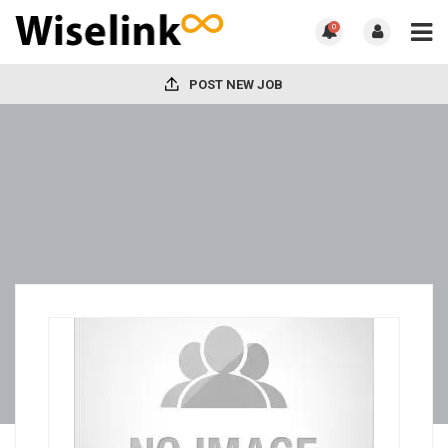
0
POST NEW JOB