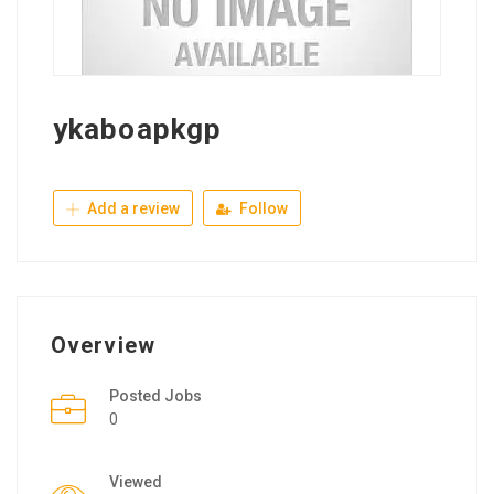
ykaboapkgp
Add a review
Follow
Overview
Posted Jobs
0
Viewed