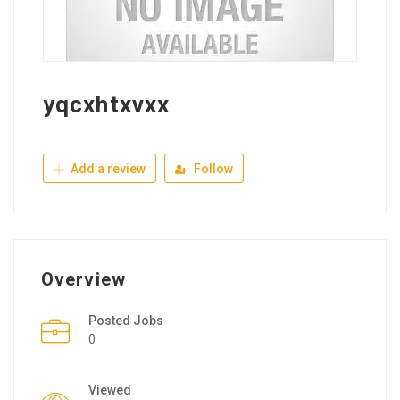
yqcxhtxvxx
Add a review
Follow
Overview
Posted Jobs
0
Viewed