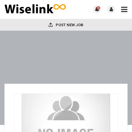
0
POST NEW JOB