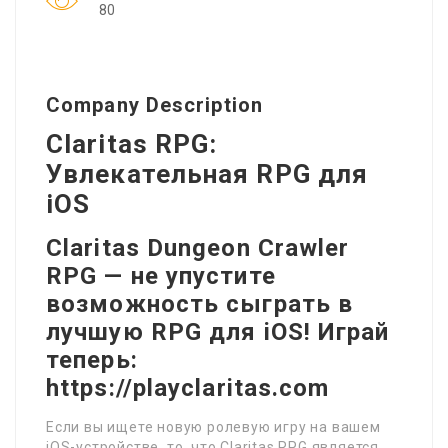
80
Company Description
Claritas RPG:
Увлекательная RPG для
iOS
Claritas Dungeon Crawler
RPG — не упустите
возможность сыграть в
лучшую RPG для iOS! Играй
теперь:
https://playclaritas.com
Если вы ищете новую ролевую игру на вашем
iOS-устройстве, то, что Claritas RPG является