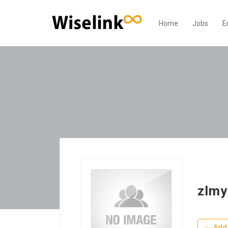
Home
Jobs
E
zlmy
Add 