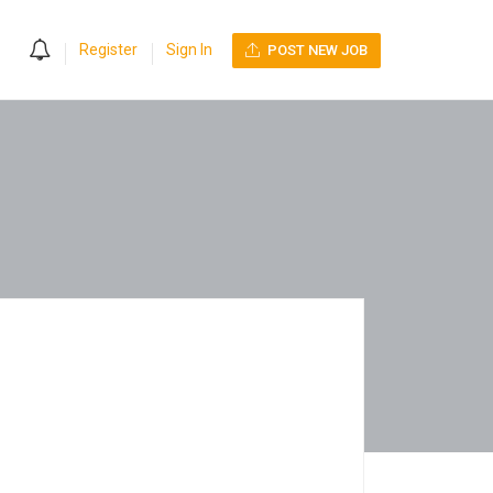
0
Register
Sign In
POST NEW JOB