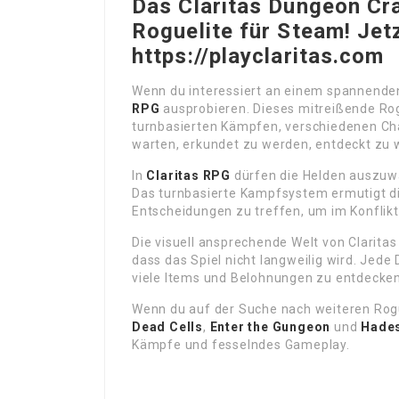
Das Claritas Dungeon Cra
Roguelite für Steam! Jetz
https://playclaritas.com
Wenn du interessiert an einem spannenden
RPG
ausprobieren. Dieses mitreißende Rog
turnbasierten Kämpfen, verschiedenen Ch
warten, erkundet zu werden, entdeckt zu 
In
Claritas RPG
dürfen die Helden auszuwäh
Das turnbasierte Kampfsystem ermutigt di
Entscheidungen zu treffen, um im Konflik
Die visuell ansprechende Welt von Claritas
dass das Spiel nicht langweilig wird. Jede
viele Items und Belohnungen zu entdecken,
Wenn du auf der Suche nach weiteren Rogu
Dead Cells
,
Enter the Gungeon
und
Hade
Kämpfe und fesselndes Gameplay.