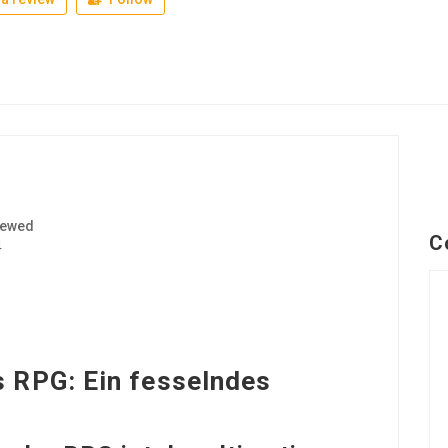
iewed
C
4
s RPG: Ein fesselndes