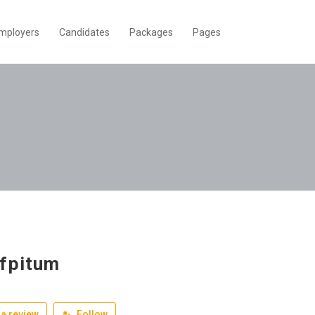
mployers
Candidates
Packages
Pages
fpitum
a review
Follow